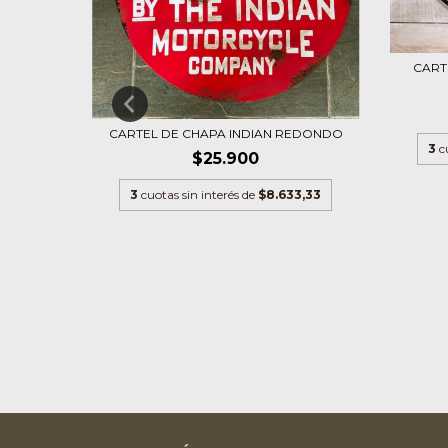
TANGULA
CART
3,33
CARTEL DE CHAPA INDIAN REDONDO
3
c
$25.900
3
cuotas sin interés de
$8.633,33