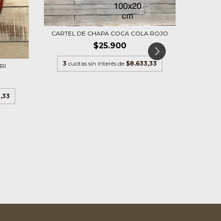
CARTEL DE CHAPA COCA COLA ROJO
$25.900
3
cuotas sin interés de
$8.633,33
RI
,33
C
3
cu