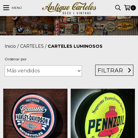
MENÚ
0
Inicio
/
CARTELES
/
CARTELES LUMINOSOS
Ordenar por
FILTRAR