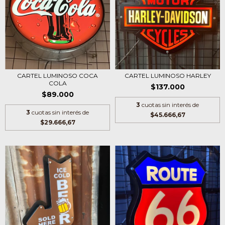
CARTEL LUMINOSO COCA
CARTEL LUMINOSO HARLEY
COLA
$137.000
$89.000
3
cuotas sin interés de
3
cuotas sin interés de
$45.666,67
$29.666,67