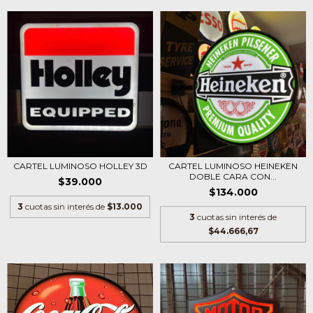
CARTEL LUMINOSO HOLLEY 3D
CARTEL LUMINOSO HEINEKEN
DOBLE CARA CON...
$39.000
$134.000
3
cuotas sin interés de
$13.000
3
cuotas sin interés de
$44.666,67