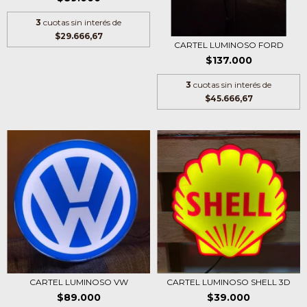
3
cuotas sin interés de
$29.666,67
CARTEL LUMINOSO FORD
$137.000
3
cuotas sin interés de
$45.666,67
CARTEL LUMINOSO VW
CARTEL LUMINOSO SHELL 3D
$89.000
$39.000