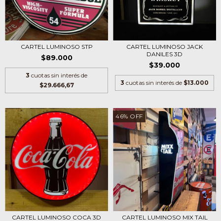
CARTEL LUMINOSO STP
CARTEL LUMINOSO JACK
DANILES 3D
$89.000
$39.000
3
cuotas sin interés de
3
cuotas sin interés de
$13.000
$29.666,67
46
%
OFF
CARTEL LUMINOSO COCA 3D
CARTEL LUMINOSO MIX TAIL